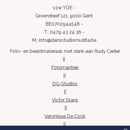
vzw YDE -
Groendreef 121, 9000 Gent
BE0702944548 -
T.: 0479 43 24 36 -
M.: info@dansstudiomudita.be
Foto- en beeldmateriaal: met dank aan Rudy Carlier
||
Fotomantiek
||
DG-Studios
||
Victor Stans
||
Veronique De Cock
||