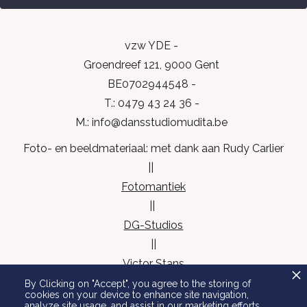
vzw YDE -
Groendreef 121, 9000 Gent
BE0702944548 -
T.: 0479 43 24 36 -
M.: info@dansstudiomudita.be
Foto- en beeldmateriaal: met dank aan Rudy Carlier
||
Fotomantiek
||
DG-Studios
||
Victor Stans
||
By Clicking on "Accept", you agree to the storing of
cookies on your device to enhance site navigation,
Veronique De Cock
analyze site usage, and assist in our marketing efforts.