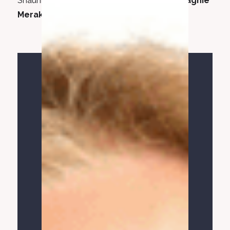
Shauni
verantwoordelijk voor
Danscompagnie
Meraki en Compagnie Âme.