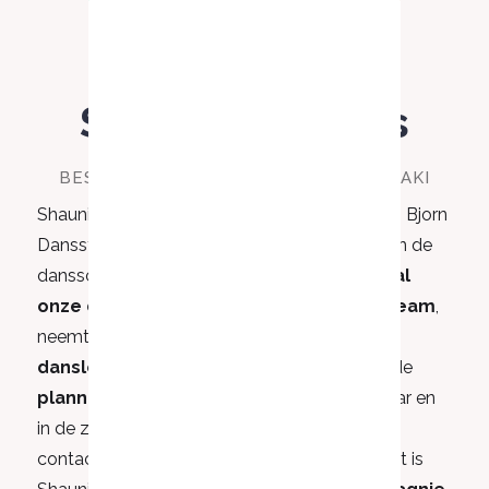
Shauni Wauters
BESTUUR / DOCENT MUDITA EN MERAKI
Shauni (31) startte in 2019 samen met Julie en Bjorn
Dansstudio Mudita op. Binnen het bestuur van de
dansschool is ze het
aanspreekpunt voor al
onze dansers, ouders en het docententeam
,
neemt ze contact op met
locaties voor de
danslessen en workshops
, zorgt ze voor de
planning
van de workshops doorheen het jaar en
in de zomervakantie en is ze algemeen
contactpersoon voor
Ledenbeheer
. Tot slot is