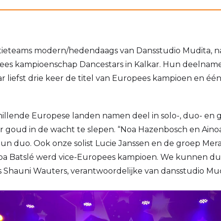
tieteams modern/hedendaags van Dansstudio Mudita, 
pees kampioenschap Dancestars in Kalkar. Hun deelname 
liefst drie keer de titel van Europees kampioen en één 
chillende Europese landen namen deel in solo-, duo- en
r goud in de wacht te slepen. “Noa Hazenbosch en Ain
un duo. Ook onze solist Lucie Janssen en de groep Mera
noa Batslé werd vice-Europees kampioen. We kunnen d
 Shauni Wauters, verantwoordelijke van dansstudio Mud