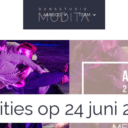
AANBOD
AANBOD
AANBOD
TEAM
TEAM
TEAM
NIEUWS
NIEUWS
NIEUWS
ties op 24 juni